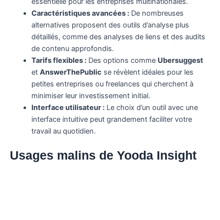
essentielle pour les entreprises multinationales.
Caractéristiques avancées :
De nombreuses
alternatives proposent des outils d’analyse plus
détaillés, comme des analyses de liens et des audits
de contenu approfondis.
Tarifs flexibles :
Des options comme
Ubersuggest
et
AnswerThePublic
se révèlent idéales pour les
petites entreprises ou freelances qui cherchent à
minimiser leur investissement initial.
Interface utilisateur :
Le choix d’un outil avec une
interface intuitive peut grandement faciliter votre
travail au quotidien.
Usages malins de Yooda Insight
pour performance SEO
Le potentiel de Yooda Insight ne s’arrête pas à ses
fonctionnalités de base. En intégrant des usages malins
dans votre stratégie, vous pourrez maximiser son impact