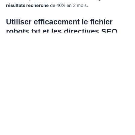
résultats recherche
de 40% en 3 mois.
Utiliser efficacement le fichier
robots.txt et les directives SEO
Le fichier robots.txt agit comme un guide essentiel pour les
crawlers, déterminant quelles sections de votre site méritent
une attention prioritaire. Une configuration précise préserve
vos
ressources serveur
et optimise la
fréquence
d’exploration
des pages stratégiques.