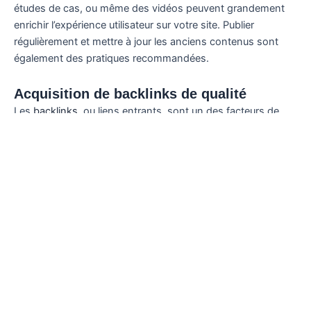
études de cas, ou même des vidéos peuvent grandement
enrichir l’expérience utilisateur sur votre site. Publier
régulièrement et mettre à jour les anciens contenus sont
également des pratiques recommandées.
Acquisition de backlinks de qualité
Les
backlinks
, ou liens entrants, sont un des facteurs de
classement clés. Ils renforcent l’autorité de votre site aux
yeux de Google. Établir des partenariats avec d’autres sites
pertinents pour obtenir des backlinks peut améliorer
significativement votre
positionnement Google
.
L’Agence SEO Bordelaise
SEO Confiance
est
particulièrement reconnu dans ce domaine pour sa capacité
à optimiser l’acquisition de liens.
Méthodes de suivi du
référencement