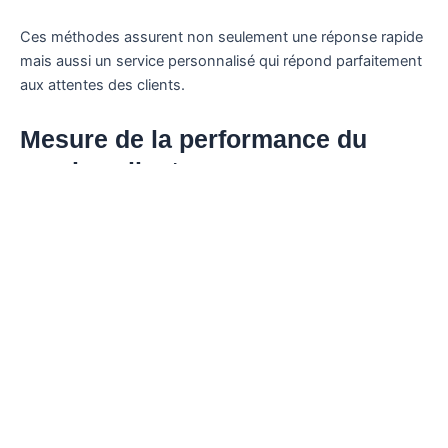
Ces méthodes assurent non seulement une réponse rapide
mais aussi un service personnalisé qui répond parfaitement
aux attentes des clients.
Mesure de la performance du
service client
Évaluer la performance est une démarche indispensable
pour améliorer les services fournis. Qilibri s’appuie sur
plusieurs indicateurs clés de performance (KPI) pour
mesurer l’efficacité de son service client. Voici quelques
exemplaires de KPI à suivre :
KPI
Objectif
Méthode de calcul
Temps de
Moins de
Temps total de réponse /
réponse
24 heures
Nombre de requêtes traitées
moyen