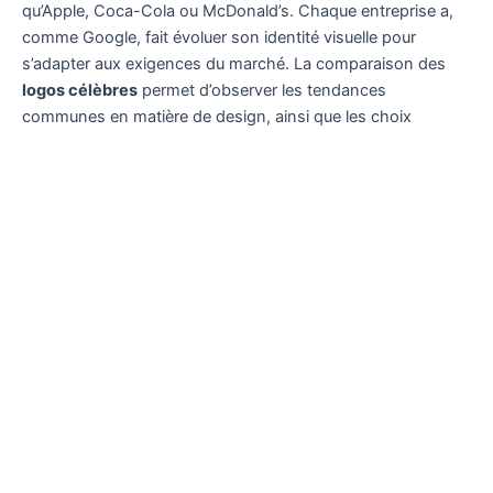
qu’Apple, Coca-Cola ou McDonald’s. Chaque entreprise a,
comme Google, fait évoluer son identité visuelle pour
s’adapter aux exigences du marché. La comparaison des
logos célèbres
permet d’observer les tendances
communes en matière de design, ainsi que les choix
stratégiques adoptés pour renforcer l’impact du logo sur la
marque. De plus, la transformation identitaire réussie de
Google s’accompagne d’un impact direct sur sa visibilité et
sa perception par le public.
Année
Design
Caractéristiques
Simples lettres, aspect
1997
3D basique
tridimensionnel.
Ajout d’un
Utilisation de GIMP, design plus
1998
point
moderne.
d’exclamation