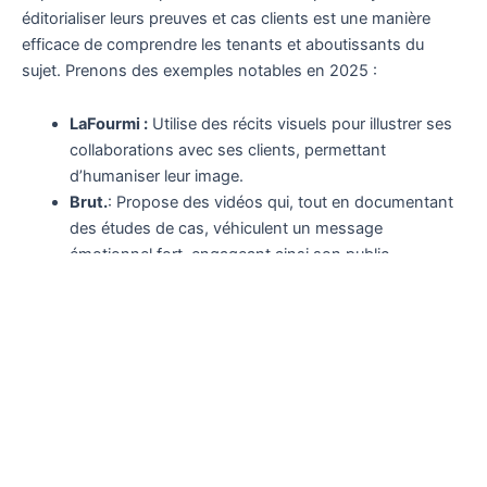
éditorialiser leurs preuves et cas clients est une manière
efficace de comprendre les tenants et aboutissants du
sujet. Prenons des exemples notables en 2025 :
LaFourmi :
Utilise des récits visuels pour illustrer ses
collaborations avec ses clients, permettant
d’humaniser leur image.
Brut.
: Propose des vidéos qui, tout en documentant
des études de cas, véhiculent un message
émotionnel fort, engageant ainsi son public.
Uzik :
: Crée des articles détaillés sur son blog,
racontant des récits clients enrichis d’infographies.
Ces marques montrent que les histoires authentiques,
lorsqu’elles sont bien racontées, peuvent profondément
résonner avec le public et renforcer la connexion à la
marque.