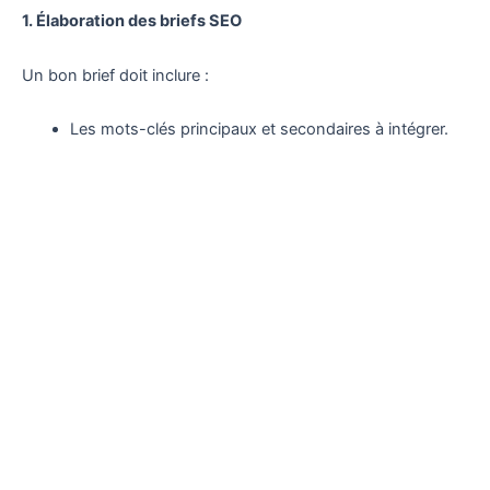
1. Élaboration des briefs SEO
Un bon brief doit inclure :
Les mots-clés principaux et secondaires à intégrer.
Le public cible et leurs préoccupations.
Les objectifs à atteindre avec chaque contenu.
De cette manière, chaque page sera optimisée pour
répondre aux attentes des utilisateurs tout en respectant les
exigences des moteurs de recherche.
Le cocon sémantique existe-t-il vraiment
? (1ère partie): Il est souvent difficile de
trouver trace d'un « vrai » cocon
sémantique sur le Web. Le cocon est
parfois comme Nessie (le monstre du