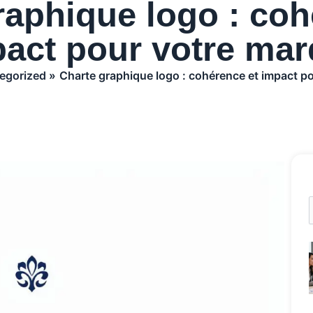
raphique logo : coh
act pour votre ma
egorized
Charte graphique logo : cohérence et impact p
R